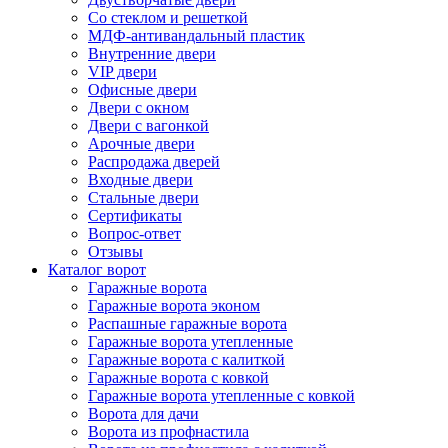
Со стеклом и решеткой
МДФ-антивандальный пластик
Внутренние двери
VIP двери
Офисные двери
Двери с окном
Двери с вагонкой
Арочные двери
Распродажа дверей
Входные двери
Стальные двери
Сертификаты
Вопрос-ответ
Отзывы
Каталог ворот
Гаражные ворота
Гаражные ворота эконом
Распашные гаражные ворота
Гаражные ворота утепленные
Гаражные ворота c калиткой
Гаражные ворота с ковкой
Гаражные ворота утепленные с ковкой
Ворота для дачи
Ворота из профнастила