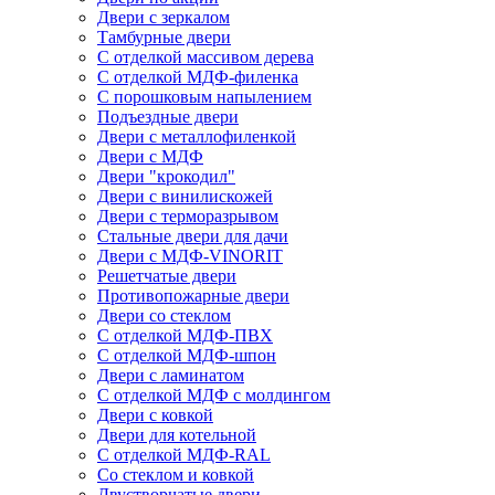
Двери с зеркалом
Тамбурные двери
С отделкой массивом дерева
С отделкой МДФ-филенка
С порошковым напылением
Подъездные двери
Двери с металлофиленкой
Двери с МДФ
Двери "крокодил"
Двери с винилискожей
Двери с терморазрывом
Стальные двери для дачи
Двери с МДФ-VINORIT
Решетчатые двери
Противопожарные двери
Двери со стеклом
С отделкой МДФ-ПВХ
С отделкой МДФ-шпон
Двери с ламинатом
С отделкой МДФ с молдингом
Двери с ковкой
Двери для котельной
С отделкой МДФ-RAL
Со стеклом и ковкой
Двустворчатые двери