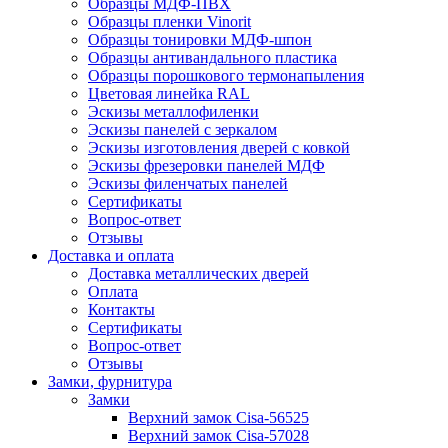
Образцы МДФ-ПВХ
Образцы пленки Vinorit
Образцы тонировки МДФ-шпон
Образцы антивандального пластика
Образцы порошкового термонапыления
Цветовая линейка RAL
Эскизы металлофиленки
Эскизы панелей с зеркалом
Эскизы изготовления дверей с ковкой
Эскизы фрезеровки панелей МДФ
Эскизы филенчатых панелей
Сертификаты
Вопрос-ответ
Отзывы
Доставка и оплата
Доставка металлических дверей
Оплата
Контакты
Сертификаты
Вопрос-ответ
Отзывы
Замки, фурнитура
Замки
Верхний замок Cisa-56525
Верхний замок Cisa-57028