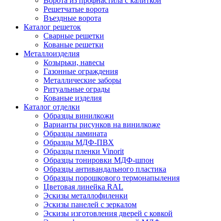
Ворота из профнастила с калиткой
Решетчатые ворота
Въездные ворота
Каталог решеток
Сварные решетки
Кованые решетки
Металлоизделия
Козырьки, навесы
Газонные ограждения
Металлические заборы
Ритуальные ограды
Кованые изделия
Каталог отделки
Образцы винилкожи
Варианты рисунков на винилкоже
Образцы ламината
Образцы МДФ-ПВХ
Образцы пленки Vinorit
Образцы тонировки МДФ-шпон
Образцы антивандального пластика
Образцы порошкового термонапыления
Цветовая линейка RAL
Эскизы металлофиленки
Эскизы панелей с зеркалом
Эскизы изготовления дверей с ковкой