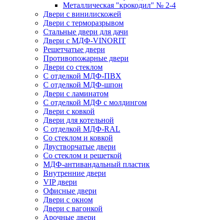
Металлическая "крокодил" № 2-4
Двери с винилискожей
Двери с терморазрывом
Стальные двери для дачи
Двери с МДФ-VINORIT
Решетчатые двери
Противопожарные двери
Двери со стеклом
С отделкой МДФ-ПВХ
С отделкой МДФ-шпон
Двери с ламинатом
С отделкой МДФ с молдингом
Двери с ковкой
Двери для котельной
С отделкой МДФ-RAL
Со стеклом и ковкой
Двустворчатые двери
Со стеклом и решеткой
МДФ-антивандальный пластик
Внутренние двери
VIP двери
Офисные двери
Двери с окном
Двери с вагонкой
Арочные двери