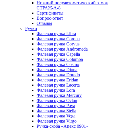
Нижний полуавтоматический замок
СТРАЖ-A-8
Сертификаты
Вопрос-ответ
Отзывы
Ручки
Фалевая ручка Libra
Фалевая ручка Corona
Фалевая ручка Corvus
Фалевая ручка Andromeda
Фалевая ручка Capella
Фалевая ручка Columba
Фалевая ручка Cosmo
Фалевая ручка Diona
Фалевая ручка Dorado
Фалевая ручка Eridan
Фалевая ручка Lacerta
Фалевая ручка Lora
Фалевая ручка Mercury
Фалевая ручка Octan
Фалевая ручка Pava
Фалевая ручка Stella
Фалевая ручка Vega
Фалевая ручка Virgo
Ручка-скоба «Апекс 0901»