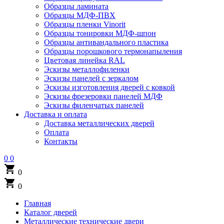
Образцы ламината
Образцы МДФ-ПВХ
Образцы пленки Vinorit
Образцы тонировки МДФ-шпон
Образцы антивандального пластика
Образцы порошкового термонапыления
Цветовая линейка RAL
Эскизы металлофиленки
Эскизы панелей с зеркалом
Эскизы изготовления дверей с ковкой
Эскизы фрезеровки панелей МДФ
Эскизы филенчатых панелей
Доставка и оплата
Доставка металлических дверей
Оплата
Контакты
0
0
shopping_cart
0
shopping_cart
0
Главная
Каталог дверей
Металлические технические двери