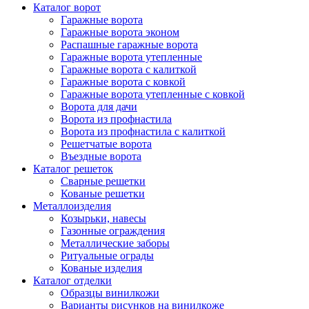
Каталог ворот
Гаражные ворота
Гаражные ворота эконом
Распашные гаражные ворота
Гаражные ворота утепленные
Гаражные ворота c калиткой
Гаражные ворота с ковкой
Гаражные ворота утепленные с ковкой
Ворота для дачи
Ворота из профнастила
Ворота из профнастила с калиткой
Решетчатые ворота
Въездные ворота
Каталог решеток
Сварные решетки
Кованые решетки
Металлоизделия
Козырьки, навесы
Газонные ограждения
Металлические заборы
Ритуальные ограды
Кованые изделия
Каталог отделки
Образцы винилкожи
Варианты рисунков на винилкоже