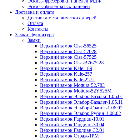
Эскизы фрезеровки панелей МДФ
Эскизы филенчатых панелей
Доставка и оплата
Доставка металлических дверей
Оплата
Контакты
Замки, фурнитура
Замки
Верхний замок Cisa-56525
Верхний замок Cisa-57028
Верхний замок Cisa-57525
Верхний замок Cisa-B7675.28
Верхний замок Kale-189
Верхний замок Kale-257
Верхний замок Kale-257L
Верхний замок Mottura-52.783
Верхний замок Mottura-52Y525М
Верхний замок Эльбор-Базальт-1.05.01
Верхний замок Эльбор-Базальт-1.05.11
Верхний замок Эльбор-Гранит-1.06.02
Верхний замок Эльбор-Рубин-1.08.02
Верхний замок Гардиан-10.01
Верхний замок Гардиан-30.04
Верхний замок Гардиан-32.01
Верхний замок Страж-1PM