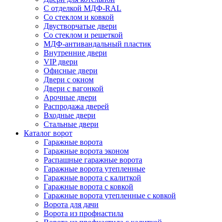
С отделкой МДФ-RAL
Со стеклом и ковкой
Двустворчатые двери
Со стеклом и решеткой
МДФ-антивандальный пластик
Внутренние двери
VIP двери
Офисные двери
Двери с окном
Двери с вагонкой
Арочные двери
Распродажа дверей
Входные двери
Стальные двери
Каталог ворот
Гаражные ворота
Гаражные ворота эконом
Распашные гаражные ворота
Гаражные ворота утепленные
Гаражные ворота c калиткой
Гаражные ворота с ковкой
Гаражные ворота утепленные с ковкой
Ворота для дачи
Ворота из профнастила