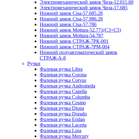
Электромеханический замок Чиза-12.011.60
Электромеханический замок Чиза-17.685
Нижний замок Cisa-57.685.28
Нижний замок Cisa-57.986.28
Нижний замок Cisa-57.786
Нижний замок Mottura-52.771(C3+C5)
Нижний замок Mottura-54.787
Нижний замок СТРАЖ-7РК-001
Нижний замок СТРАЖ-7РМ-004
Нижний полуавтоматический замок
СТРАЖ-A-8
Ручки
Фалевая ручка Libra
Фалевая ручка Corona
Фалевая ручка Corvus
Фалевая ручка Andromeda
Фалевая ручка Capella
Фалевая ручка Columba
Фалевая ручка Cosmo
Фалевая ручка Diona
Фалевая ручка Dorado
Фалевая ручка Eridan
Фалевая ручка Lacerta
Фалевая ручка Lora
Фалевая ручка Mercury