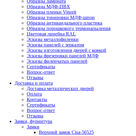
Образцы ламината
Образцы МДФ-ПВХ
Образцы пленки Vinorit
Образцы тонировки МДФ-шпон
Образцы антивандального пластика
Образцы порошкового термонапыления
Цветовая линейка RAL
Эскизы металлофиленки
Эскизы панелей с зеркалом
Эскизы изготовления дверей с ковкой
Эскизы фрезеровки панелей МДФ
Эскизы филенчатых панелей
Сертификаты
Вопрос-ответ
Отзывы
Доставка и оплата
Доставка металлических дверей
Оплата
Контакты
Сертификаты
Вопрос-ответ
Отзывы
Замки, фурнитура
Замки
Верхний замок Cisa-56525