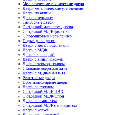
Металлические технические двери
Двери металлические утепленные
Двери по акции
Двери с зеркалом
Тамбурные двери
С отделкой массивом дерева
С отделкой МДФ-филенка
С порошковым напылением
Подъездные двери
Двери с металлофиленкой
Двери с МДФ
Двери "крокодил"
Двери с винилискожей
Двери с терморазрывом
Стальные двери для дачи
Двери с МДФ-VINORIT
Решетчатые двери
Противопожарные двери
Двери со стеклом
С отделкой МДФ-ПВХ
С отделкой МДФ-шпон
Двери с ламинатом
С отделкой МДФ с молдингом
Двери с ковкой
Двери для котельной