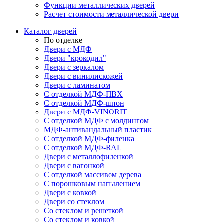
Функции металлических дверей
Расчет стоимости металлической двери
Каталог дверей
По отделке
Двери с МДФ
Двери "крокодил"
Двери с зеркалом
Двери с винилискожей
Двери с ламинатом
С отделкой МДФ-ПВХ
С отделкой МДФ-шпон
Двери с МДФ-VINORIT
С отделкой МДФ с молдингом
МДФ-антивандальный пластик
С отделкой МДФ-филенка
С отделкой МДФ-RAL
Двери с металлофиленкой
Двери с вагонкой
С отделкой массивом дерева
С порошковым напылением
Двери с ковкой
Двери со стеклом
Со стеклом и решеткой
Со стеклом и ковкой