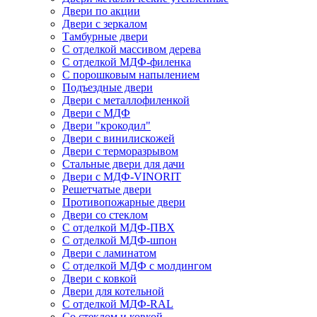
Двери по акции
Двери с зеркалом
Тамбурные двери
С отделкой массивом дерева
С отделкой МДФ-филенка
С порошковым напылением
Подъездные двери
Двери с металлофиленкой
Двери с МДФ
Двери "крокодил"
Двери с винилискожей
Двери с терморазрывом
Стальные двери для дачи
Двери с МДФ-VINORIT
Решетчатые двери
Противопожарные двери
Двери со стеклом
С отделкой МДФ-ПВХ
С отделкой МДФ-шпон
Двери с ламинатом
С отделкой МДФ с молдингом
Двери с ковкой
Двери для котельной
С отделкой МДФ-RAL
Со стеклом и ковкой