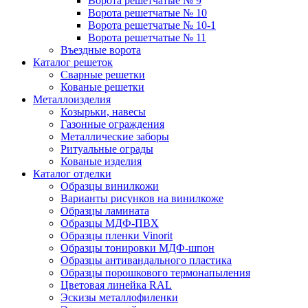
Ворота решетчатые № 9
Ворота решетчатые № 10
Ворота решетчатые № 10-1
Ворота решетчатые № 11
Въездные ворота
Каталог решеток
Сварные решетки
Кованые решетки
Металлоизделия
Козырьки, навесы
Газонные ограждения
Металлические заборы
Ритуальные ограды
Кованые изделия
Каталог отделки
Образцы винилкожи
Варианты рисунков на винилкоже
Образцы ламината
Образцы МДФ-ПВХ
Образцы пленки Vinorit
Образцы тонировки МДФ-шпон
Образцы антивандального пластика
Образцы порошкового термонапыления
Цветовая линейка RAL
Эскизы металлофиленки