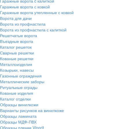
Гаражные ворота c калиткой
Гаражные ворота с ковкой
Гаражные ворота утепленные с ковкой
Ворота для дачи
Ворота из профнастила
Ворота из профнастила с калиткой
Решетчатые ворота
Въездные ворота
Каталог решеток
Сварные решетки
Кованые решетки
Металлоизделия
Козырьки, навесы
Газонные ограждения
Металлические заборы
Ритуальные ограды
Кованые изделия
Каталог отделки
Образцы винилкожи
Варианты рисунков на винилкоже
Образцы ламината
Образцы МДФ-ПВХ
Образцы пленки Vinorit