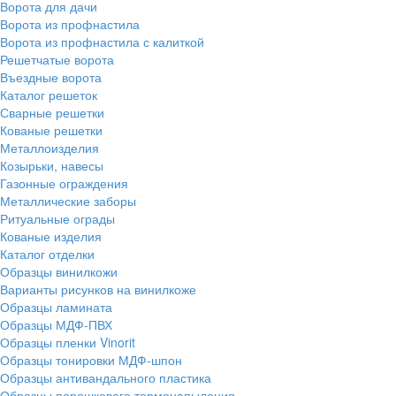
Ворота для дачи
Ворота из профнастила
Ворота из профнастила с калиткой
Решетчатые ворота
Въездные ворота
Каталог решеток
Сварные решетки
Кованые решетки
Металлоизделия
Козырьки, навесы
Газонные ограждения
Металлические заборы
Ритуальные ограды
Кованые изделия
Каталог отделки
Образцы винилкожи
Варианты рисунков на винилкоже
Образцы ламината
Образцы МДФ-ПВХ
Образцы пленки Vinorit
Образцы тонировки МДФ-шпон
Образцы антивандального пластика
Образцы порошкового термонапыления