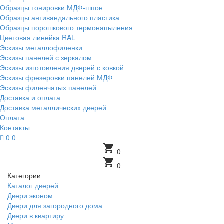
Образцы тонировки МДФ-шпон
Образцы антивандального пластика
Образцы порошкового термонапыления
Цветовая линейка RAL
Эскизы металлофиленки
Эскизы панелей с зеркалом
Эскизы изготовления дверей с ковкой
Эскизы фрезеровки панелей МДФ
Эскизы филенчатых панелей
Доставка и оплата
Доставка металлических дверей
Оплата
Контакты
0
0
shopping_cart
0
shopping_cart
0
Категории
Каталог дверей
Двери эконом
Двери для загородного дома
Двери в квартиру