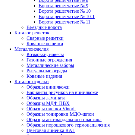
Ворота решетчатые № 8
Ворота решетчатые № 9
Ворота решетчатые № 10
Ворота решетчатые № 10-1
Ворота решетчатые № 11
Въездные ворота
Каталог решеток
Сварные решетки
Кованые решетки
Металлоизделия
Козырьки, навесы
Газонные ограждения
Металлические заборы
Ритуальные ограды
Кованые изделия
Каталог отделки
Образцы винилкожи
Варианты рисунков на винилкоже
Образцы ламината
Образцы МДФ-ПВХ
Образцы пленки Vinorit
Образцы тонировки МДФ-шпон
Образцы антивандального пластика
Образцы порошкового термонапыления
Цветовая линейка RAL