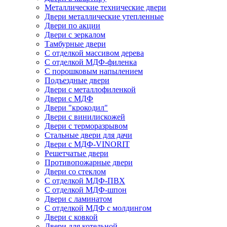
Металлические технические двери
Двери металлические утепленные
Двери по акции
Двери с зеркалом
Тамбурные двери
С отделкой массивом дерева
С отделкой МДФ-филенка
С порошковым напылением
Подъездные двери
Двери с металлофиленкой
Двери с МДФ
Двери "крокодил"
Двери с винилискожей
Двери с терморазрывом
Стальные двери для дачи
Двери с МДФ-VINORIT
Решетчатые двери
Противопожарные двери
Двери со стеклом
С отделкой МДФ-ПВХ
С отделкой МДФ-шпон
Двери с ламинатом
С отделкой МДФ с молдингом
Двери с ковкой
Двери для котельной