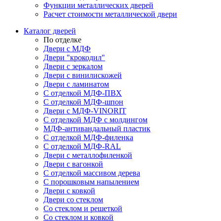
Функции металлических дверей
Расчет стоимости металлической двери
Каталог дверей
По отделке
Двери с МДФ
Двери "крокодил"
Двери с зеркалом
Двери с винилискожей
Двери с ламинатом
С отделкой МДФ-ПВХ
С отделкой МДФ-шпон
Двери с МДФ-VINORIT
С отделкой МДФ с молдингом
МДФ-антивандальный пластик
С отделкой МДФ-филенка
С отделкой МДФ-RAL
Двери с металлофиленкой
Двери с вагонкой
С отделкой массивом дерева
С порошковым напылением
Двери с ковкой
Двери со стеклом
Со стеклом и решеткой
Со стеклом и ковкой