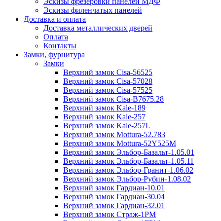
Эскизы фрезеровки панелей МДФ
Эскизы филенчатых панелей
Доставка и оплата
Доставка металлических дверей
Оплата
Контакты
Замки, фурнитура
Замки
Верхний замок Cisa-56525
Верхний замок Cisa-57028
Верхний замок Cisa-57525
Верхний замок Cisa-B7675.28
Верхний замок Kale-189
Верхний замок Kale-257
Верхний замок Kale-257L
Верхний замок Mottura-52.783
Верхний замок Mottura-52Y525М
Верхний замок Эльбор-Базальт-1.05.01
Верхний замок Эльбор-Базальт-1.05.11
Верхний замок Эльбор-Гранит-1.06.02
Верхний замок Эльбор-Рубин-1.08.02
Верхний замок Гардиан-10.01
Верхний замок Гардиан-30.04
Верхний замок Гардиан-32.01
Верхний замок Страж-1PM