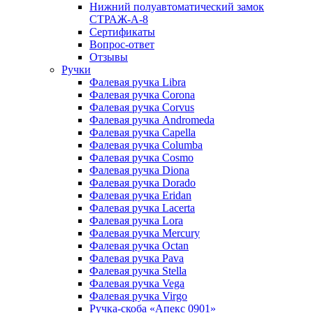
Нижний полуавтоматический замок
СТРАЖ-A-8
Сертификаты
Вопрос-ответ
Отзывы
Ручки
Фалевая ручка Libra
Фалевая ручка Corona
Фалевая ручка Corvus
Фалевая ручка Andromeda
Фалевая ручка Capella
Фалевая ручка Columba
Фалевая ручка Cosmo
Фалевая ручка Diona
Фалевая ручка Dorado
Фалевая ручка Eridan
Фалевая ручка Lacerta
Фалевая ручка Lora
Фалевая ручка Mercury
Фалевая ручка Octan
Фалевая ручка Pava
Фалевая ручка Stella
Фалевая ручка Vega
Фалевая ручка Virgo
Ручка-скоба «Апекс 0901»