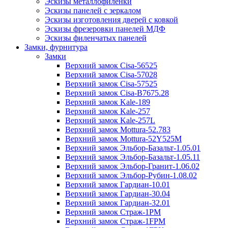
Эскизы металлофиленки
Эскизы панелей с зеркалом
Эскизы изготовления дверей с ковкой
Эскизы фрезеровки панелей МДФ
Эскизы филенчатых панелей
Замки, фурнитура
Замки
Верхний замок Cisa-56525
Верхний замок Cisa-57028
Верхний замок Cisa-57525
Верхний замок Cisa-B7675.28
Верхний замок Kale-189
Верхний замок Kale-257
Верхний замок Kale-257L
Верхний замок Mottura-52.783
Верхний замок Mottura-52Y525М
Верхний замок Эльбор-Базальт-1.05.01
Верхний замок Эльбор-Базальт-1.05.11
Верхний замок Эльбор-Гранит-1.06.02
Верхний замок Эльбор-Рубин-1.08.02
Верхний замок Гардиан-10.01
Верхний замок Гардиан-30.04
Верхний замок Гардиан-32.01
Верхний замок Страж-1PM
Верхний замок Страж-1FPM