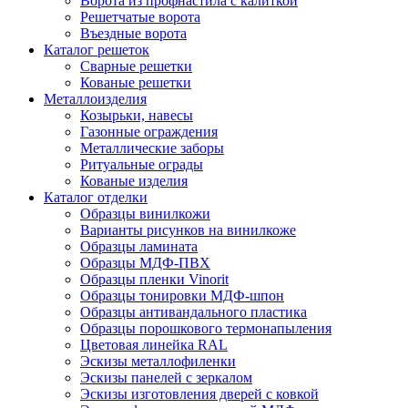
Ворота из профнастила с калиткой
Решетчатые ворота
Въездные ворота
Каталог решеток
Сварные решетки
Кованые решетки
Металлоизделия
Козырьки, навесы
Газонные ограждения
Металлические заборы
Ритуальные ограды
Кованые изделия
Каталог отделки
Образцы винилкожи
Варианты рисунков на винилкоже
Образцы ламината
Образцы МДФ-ПВХ
Образцы пленки Vinorit
Образцы тонировки МДФ-шпон
Образцы антивандального пластика
Образцы порошкового термонапыления
Цветовая линейка RAL
Эскизы металлофиленки
Эскизы панелей с зеркалом
Эскизы изготовления дверей с ковкой