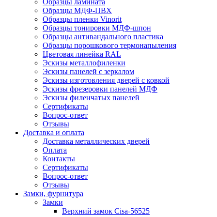
Образцы ламината
Образцы МДФ-ПВХ
Образцы пленки Vinorit
Образцы тонировки МДФ-шпон
Образцы антивандального пластика
Образцы порошкового термонапыления
Цветовая линейка RAL
Эскизы металлофиленки
Эскизы панелей с зеркалом
Эскизы изготовления дверей с ковкой
Эскизы фрезеровки панелей МДФ
Эскизы филенчатых панелей
Сертификаты
Вопрос-ответ
Отзывы
Доставка и оплата
Доставка металлических дверей
Оплата
Контакты
Сертификаты
Вопрос-ответ
Отзывы
Замки, фурнитура
Замки
Верхний замок Cisa-56525