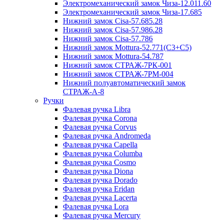
Электромеханический замок Чиза-12.011.60
Электромеханический замок Чиза-17.685
Нижний замок Cisa-57.685.28
Нижний замок Cisa-57.986.28
Нижний замок Cisa-57.786
Нижний замок Mottura-52.771(C3+C5)
Нижний замок Mottura-54.787
Нижний замок СТРАЖ-7РК-001
Нижний замок СТРАЖ-7РМ-004
Нижний полуавтоматический замок
СТРАЖ-A-8
Ручки
Фалевая ручка Libra
Фалевая ручка Corona
Фалевая ручка Corvus
Фалевая ручка Andromeda
Фалевая ручка Capella
Фалевая ручка Columba
Фалевая ручка Cosmo
Фалевая ручка Diona
Фалевая ручка Dorado
Фалевая ручка Eridan
Фалевая ручка Lacerta
Фалевая ручка Lora
Фалевая ручка Mercury