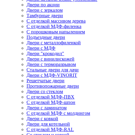
Двери по акции
Двери с зеркалом
Тамбурные двери
С отделкой массивом дерева
С отделкой МДФ-филенка
С порошковым напылением
Подъездные двери
Двери с металлофиленкой
Двери с МДФ
Двери "крокодил"
Двери с винилискожей
Двери с терморазрывом
Стальные двери для дачи
Двери с МДФ-VINORIT
Решетчатые двери
Противопожарные двери
Двери со стеклом
С отделкой МДФ-ПВХ
С отделкой МДФ-шпон
Двери с ламинатом
С отделкой МДФ с молдингом
Двери с ковкой
Двери для котельной
С отделкой МДФ-RAL
Со стеклом и ковкой