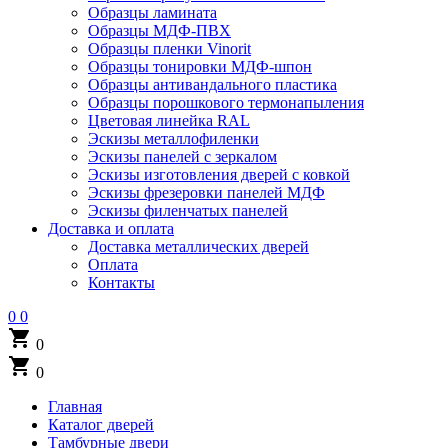
Образцы ламината
Образцы МДФ-ПВХ
Образцы пленки Vinorit
Образцы тонировки МДФ-шпон
Образцы антивандального пластика
Образцы порошкового термонапыления
Цветовая линейка RAL
Эскизы металлофиленки
Эскизы панелей с зеркалом
Эскизы изготовления дверей с ковкой
Эскизы фрезеровки панелей МДФ
Эскизы филенчатых панелей
Доставка и оплата
Доставка металлических дверей
Оплата
Контакты
0
0
shopping_cart
0
shopping_cart
0
Главная
Каталог дверей
Тамбурные двери