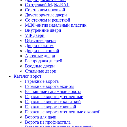
С отделкой МДФ-RAL
Со стеклом и ковкой
Двустворчатые двери
Со стеклом и решеткой
МДФ-антивандальный пластик
Внутренние двери
VIP двери
Офисные двери
Двери с окном
Двери с вагонкой
Арочные двери
Распродажа дверей
Входные двери
Стальные двери
Каталог ворот
Гаражные ворота
Гаражные ворота эконом
Распашные гаражные ворота
Гаражные ворота утепленные
Гаражные ворота c калиткой
Гаражные ворота с ковкой
Гаражные ворота утепленные с ковкой
Ворота для дачи
Ворота из профнастила