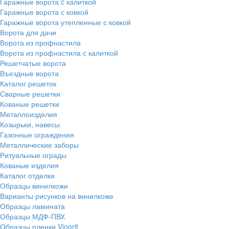
Гаражные ворота c калиткой
Гаражные ворота с ковкой
Гаражные ворота утепленные с ковкой
Ворота для дачи
Ворота из профнастила
Ворота из профнастила с калиткой
Решетчатые ворота
Въездные ворота
Каталог решеток
Сварные решетки
Кованые решетки
Металлоизделия
Козырьки, навесы
Газонные ограждения
Металлические заборы
Ритуальные ограды
Кованые изделия
Каталог отделки
Образцы винилкожи
Варианты рисунков на винилкоже
Образцы ламината
Образцы МДФ-ПВХ
Образцы пленки Vinorit