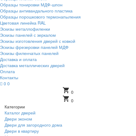
Образцы тонировки МДФ-шпон
Образцы антивандального пластика
Образцы порошкового термонапыления
Цветовая линейка RAL
Эскизы металлофиленки
Эскизы панелей с зеркалом
Эскизы изготовления дверей с ковкой
Эскизы фрезеровки панелей МДФ
Эскизы филенчатых панелей
Доставка и оплата
Доставка металлических дверей
Оплата
Контакты
0
0
shopping_cart
0
shopping_cart
0
Категории
Каталог дверей
Двери эконом
Двери для загородного дома
Двери в квартиру