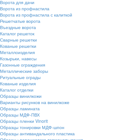
Ворота для дачи
Ворота из профнастила
Ворота из профнастила с калиткой
Решетчатые ворота
Въездные ворота
Каталог решеток
Сварные решетки
Кованые решетки
Металлоизделия
Козырьки, навесы
Газонные ограждения
Металлические заборы
Ритуальные ограды
Кованые изделия
Каталог отделки
Образцы винилкожи
Варианты рисунков на винилкоже
Образцы ламината
Образцы МДФ-ПВХ
Образцы пленки Vinorit
Образцы тонировки МДФ-шпон
Образцы антивандального пластика
Образцы порошкового термонапыления